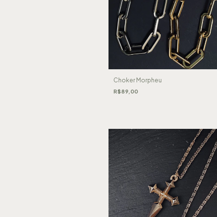
Choker Morpheu
R$89,00