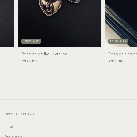
ESGOTADO
ESGOTADO
Peso de orelha Heart Lock
Peso de alargad
R$25,00
R$55,00
DEPARTAMENTOS
Início