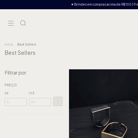
✷ Brindes em compras acima de R$100 | Frete Grátis em comp
Início
.
Best Sellers
Best Sellers
Filtrar por
PREÇO
DE
ATÉ