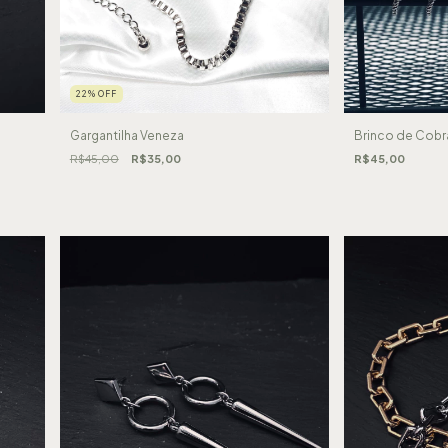
22
%
OFF
Brinco de Cobr
Gargantilha Veneza
R$45,00
R$45,00
R$35,00