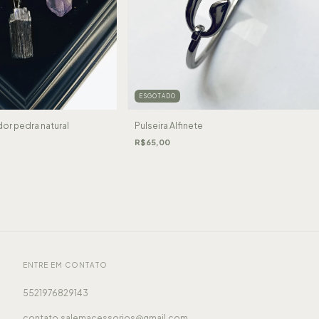
ESGOTADO
or pedra natural
Pulseira Alfinete
R$65,00
ENTRE EM CONTATO
5521976829143
contato.salemacessorios@gmail.com