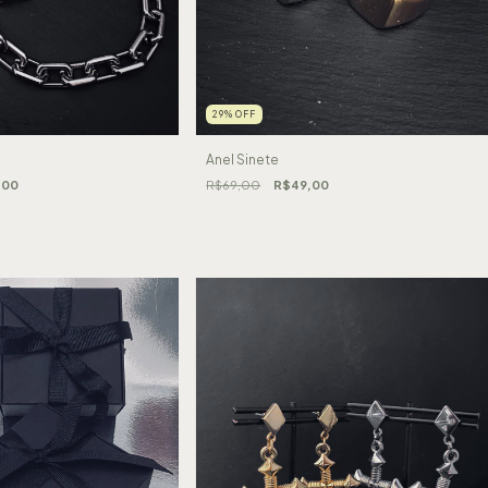
29
%
OFF
Anel Sinete
,00
R$69,00
R$49,00