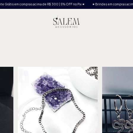
ras acima de R$ 300 | 5% OFF no Pix ✷
✷ Brindes em compras acima de R$100 | Frete