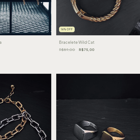
16
%
OFF
a
Bracelete Wild Cat
R$89,00
R$75,00