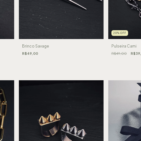
20
%
OFF
Brinco Savage
Pulseira Cami
R$49,00
R$49,00
R$39