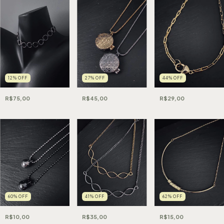
12
%
OFF
27
%
OFF
44
%
OFF
R$75,00
R$45,00
R$29,00
60
%
OFF
41
%
OFF
62
%
OFF
R$10,00
R$35,00
R$15,00