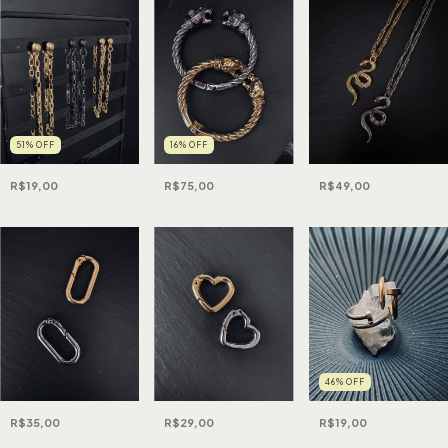
16
%
OFF
51
%
OFF
R$75,00
R$19,00
R$49,00
46
%
OFF
R$35,00
R$29,00
R$19,00