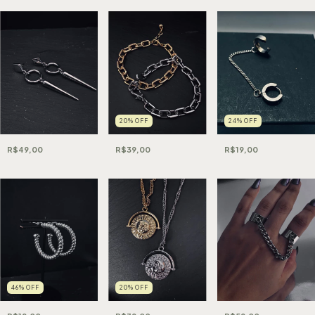
20
%
OFF
24
%
OFF
R$49,00
R$39,00
R$19,00
46
%
OFF
20
%
OFF