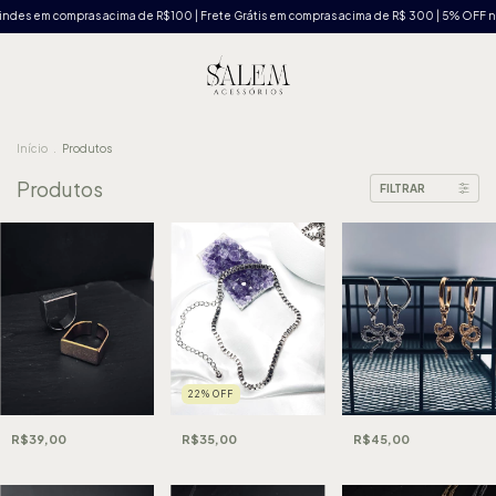
 em compras acima de R$100 | Frete Grátis em compras acima de R$ 300 | 5% OFF no Pix 
Início
.
Produtos
Produtos
FILTRAR
22
%
OFF
R$45,00
R$39,00
R$35,00