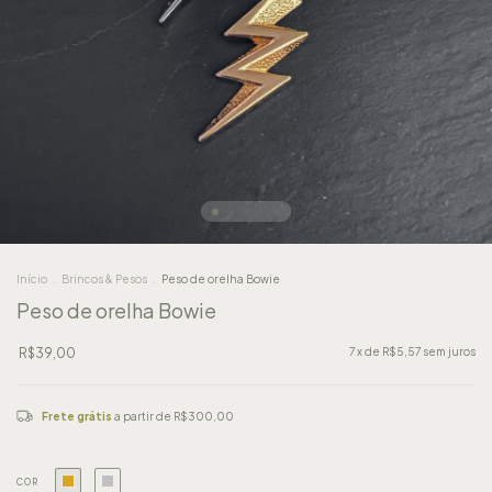
Início
.
Brincos & Pesos
.
Peso de orelha Bowie
Peso de orelha Bowie
R$39,00
7
x de
R$5,57
sem juros
Frete grátis
a partir de
R$300,00
COR