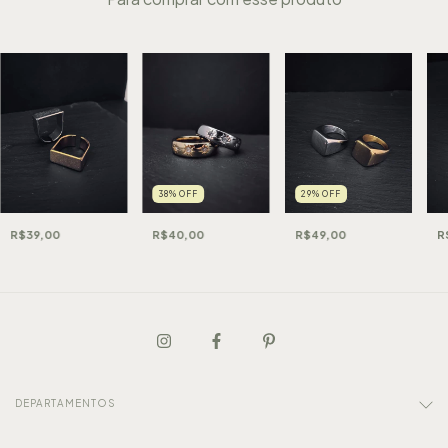
38
%
OFF
29
%
OFF
R$39,00
R$40,00
R
R$49,00
DEPARTAMENTOS